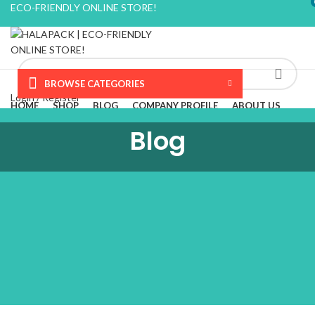
ECO-FRIENDLY ONLINE STORE!
BLOG
CONTACT US
FAQ
BROWSE CATEGORIES
Login / Register
HOME
SHOP
BLOG
COMPANY PROFILE
ABOUT US
0
Wishlist
CONTACT US
0
Compare
Blog
AED
0.00
Menu