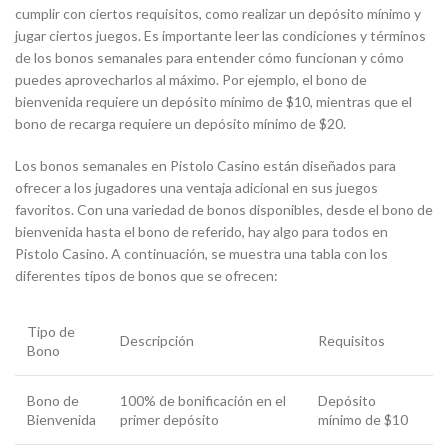
cumplir con ciertos requisitos, como realizar un depósito mínimo y
jugar ciertos juegos. Es importante leer las condiciones y términos
de los bonos semanales para entender cómo funcionan y cómo
puedes aprovecharlos al máximo. Por ejemplo, el bono de
bienvenida requiere un depósito mínimo de $10, mientras que el
bono de recarga requiere un depósito mínimo de $20.
Los bonos semanales en Pistolo Casino están diseñados para
ofrecer a los jugadores una ventaja adicional en sus juegos
favoritos. Con una variedad de bonos disponibles, desde el bono de
bienvenida hasta el bono de referido, hay algo para todos en
Pistolo Casino. A continuación, se muestra una tabla con los
diferentes tipos de bonos que se ofrecen:
Tipo de
es
Descripción
Requisitos
Bono
Bono de
100% de bonificación en el
Depósito
Bienvenida
primer depósito
mínimo de $10