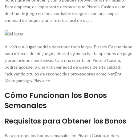
Para empezar, es importante destacar que Pistolo Casino es un
destino de juego en línea confiable y seguro, con una amplia
variedad de juegos y una interfaz fácil de usar.
Al visitar
el lugar
, podrás descubrir todo lo que Pistolo Casino tiene
para ofrecer, desde juegos de slots y mesa hasta opciones de pago
y promociones exclusivas. Con una cuenta en Pistolo Casino,
podrás acceder a una gran variedad de juegos de alta calidad,
incluyendo títulos de reconocidos proveedores como NetEnt,
Microgaming y Playtech.
Cómo Funcionan los Bonos
Semanales
Requisitos para Obtener los Bonos
Para obtener los bonos semanales en Pistolo Casino, debes