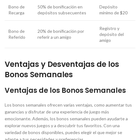
Bono de
50% de bonificación en
Depósito
Recarga
depósitos subsecuentes
mínimo de $20
Registro y
Bono de
20% de bonificación por
depósito del
Referido
referir a un amigo
amigo
Ventajas y Desventajas de los
Bonos Semanales
Ventajas de los Bonos Semanales
Los bonos semanales ofrecen varias ventajas, como aumentar tus
ganancias y disfrutar de una experiencia de juego más
emocionante. Además, los bonos semanales pueden ayudarte a
explorar nuevos juegos y a descubrir tus favoritos. Con una
variedad de bonos disponibles, puedes elegir el que mejor se
adapte a tus necesidades y preferencias.